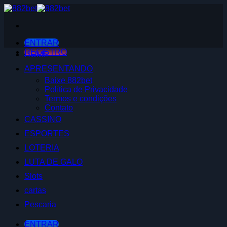
Skip
to
content
ENTRAR
REGISTRO
HOME
APRESENTANDO
Baixe 882bet
Política de Privacidade
Termos e condições
Contato
CASSINO
ESPORTES
LOTERIA
LUTA DE GALO
Slots
cartas
Pescaria
ENTRAR