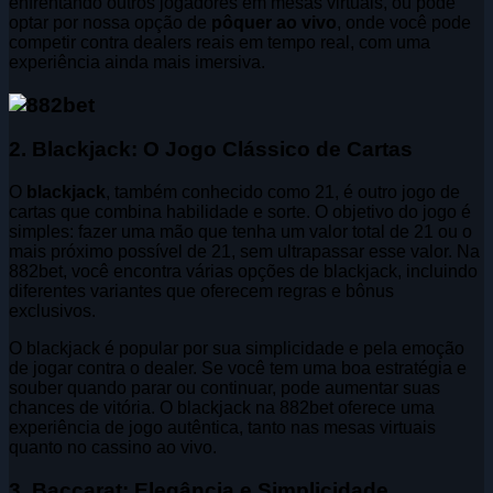
enfrentando outros jogadores em mesas virtuais, ou pode
optar por nossa opção de
pôquer ao vivo
, onde você pode
competir contra dealers reais em tempo real, com uma
experiência ainda mais imersiva.
2. Blackjack: O Jogo Clássico de Cartas
O
blackjack
, também conhecido como 21, é outro jogo de
cartas que combina habilidade e sorte. O objetivo do jogo é
simples: fazer uma mão que tenha um valor total de 21 ou o
mais próximo possível de 21, sem ultrapassar esse valor. Na
882bet, você encontra várias opções de blackjack, incluindo
diferentes variantes que oferecem regras e bônus
exclusivos.
O blackjack é popular por sua simplicidade e pela emoção
de jogar contra o dealer. Se você tem uma boa estratégia e
souber quando parar ou continuar, pode aumentar suas
chances de vitória. O blackjack na 882bet oferece uma
experiência de jogo autêntica, tanto nas mesas virtuais
quanto no cassino ao vivo.
3. Baccarat: Elegância e Simplicidade