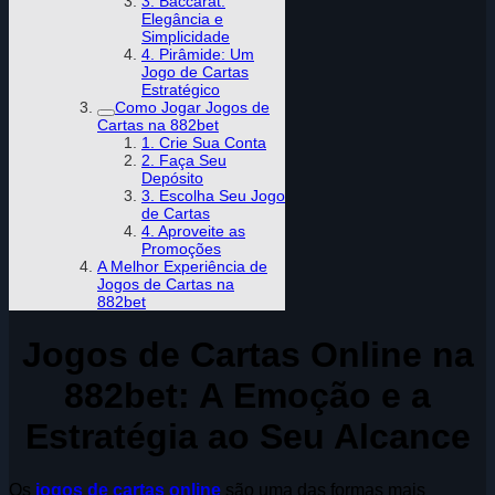
3. Baccarat:
Elegância e
Simplicidade
4. Pirâmide: Um
Jogo de Cartas
Estratégico
Como Jogar Jogos de
Cartas na 882bet
1. Crie Sua Conta
2. Faça Seu
Depósito
3. Escolha Seu Jogo
de Cartas
4. Aproveite as
Promoções
A Melhor Experiência de
Jogos de Cartas na
882bet
Jogos de Cartas Online na
882bet: A Emoção e a
Estratégia ao Seu Alcance
Os
jogos de cartas online
são uma das formas mais