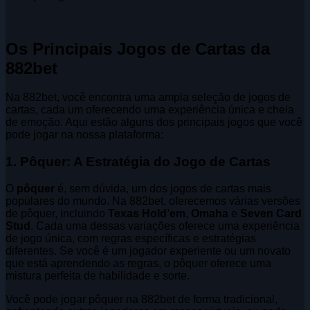
Os Principais Jogos de Cartas da
882bet
Na 882bet, você encontra uma ampla seleção de jogos de
cartas, cada um oferecendo uma experiência única e cheia
de emoção. Aqui estão alguns dos principais jogos que você
pode jogar na nossa plataforma:
1. Pôquer: A Estratégia do Jogo de Cartas
O
pôquer
é, sem dúvida, um dos jogos de cartas mais
populares do mundo. Na 882bet, oferecemos várias versões
de pôquer, incluindo
Texas Hold’em
,
Omaha
e
Seven Card
Stud
. Cada uma dessas variações oferece uma experiência
de jogo única, com regras específicas e estratégias
diferentes. Se você é um jogador experiente ou um novato
que está aprendendo as regras, o pôquer oferece uma
mistura perfeita de habilidade e sorte.
Você pode jogar pôquer na 882bet de forma tradicional,