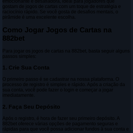
emocionante e desafiadora, ideal para jogadores que
gostam de jogos de cartas com um toque de estratégia e
raciocínio rápido. Se você gosta de desafios mentais, o
pirâmide é uma excelente escolha.
Como Jogar Jogos de Cartas na
882bet
Para jogar os jogos de cartas na 882bet, basta seguir alguns
passos simples:
1. Crie Sua Conta
O primeiro passo é se cadastrar na nossa plataforma. O
processo de registro é simples e rápido. Após a criação da
sua conta, você pode fazer o login e começar a jogar
imediatamente.
2. Faça Seu Depósito
Após o registro, é hora de fazer seu primeiro depósito. A
882bet oferece várias opções de pagamento seguras e
rápidas para que você possa adicionar fundos à sua conta e