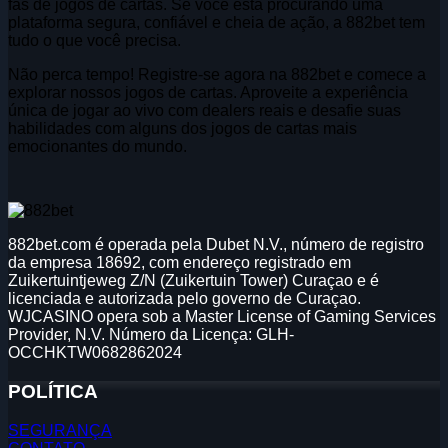
fãs de jogos de cartas. Se você está procurando uma
plataforma segura, confiável e cheia de ação, a 882bet tem
tudo o que você precisa.
Não perca tempo! Registre-se agora na 882bet e comece a
explorar nossos jogos de cartas. Aproveite a experiência
única de jogar ao vivo com dealers reais e desafie suas
habilidades com alguns dos jogos de cartas mais
emocionantes do mundo.
882bet.com é operada pela Dubet N.V., número de registro
da empresa 18692, com endereço registrado em
Zuikertuintjeweg Z/N (Zuikertuin Tower) Curaçao e é
licenciada e autorizada pelo governo de Curaçao.
WJCASINO opera sob a Master License of Gaming Services
Provider, N.V. Número da Licença: GLH-
OCCHKTW0682862024
POLÍTICA
SEGURANÇA