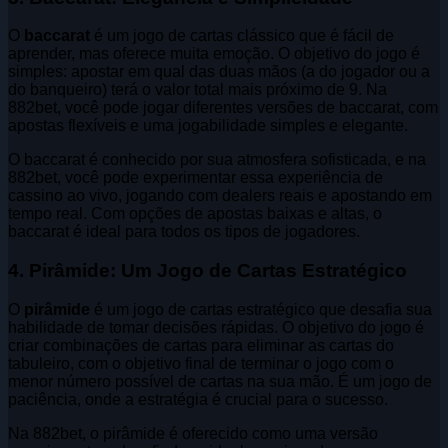
O
baccarat
é um jogo de cartas clássico que é fácil de
aprender, mas oferece muita emoção. O objetivo do jogo é
simples: apostar em qual das duas mãos (a do jogador ou a
do banqueiro) terá o valor total mais próximo de 9. Na
882bet, você pode jogar diferentes versões de baccarat, com
apostas flexíveis e uma jogabilidade simples e elegante.
O baccarat é conhecido por sua atmosfera sofisticada, e na
882bet, você pode experimentar essa experiência de
cassino ao vivo, jogando com dealers reais e apostando em
tempo real. Com opções de apostas baixas e altas, o
baccarat é ideal para todos os tipos de jogadores.
4. Pirâmide: Um Jogo de Cartas Estratégico
O
pirâmide
é um jogo de cartas estratégico que desafia sua
habilidade de tomar decisões rápidas. O objetivo do jogo é
criar combinações de cartas para eliminar as cartas do
tabuleiro, com o objetivo final de terminar o jogo com o
menor número possível de cartas na sua mão. É um jogo de
paciência, onde a estratégia é crucial para o sucesso.
Na 882bet, o pirâmide é oferecido como uma versão