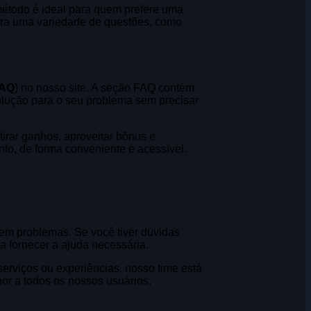
método é ideal para quem prefere uma
para uma variedade de questões, como
AQ
) no nosso site. A seção FAQ contém
olução para o seu problema sem precisar
tirar ganhos, aproveitar bônus e
to, de forma conveniente e acessível.
 sem problemas. Se você tiver dúvidas
a fornecer a ajuda necessária.
rviços ou experiências, nosso time está
or a todos os nossos usuários.