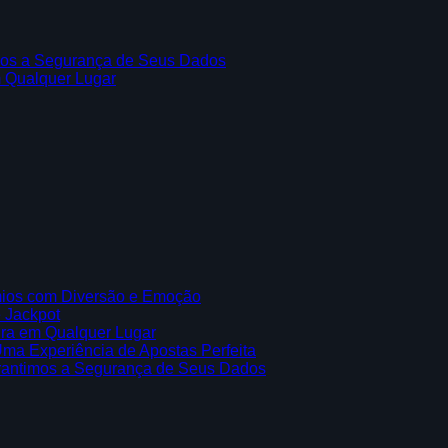
imos a Segurança de Seus Dados
m Qualquer Lugar
mios com Diversão e Emoção
 Jackpot
ura em Qualquer Lugar
Uma Experiência de Apostas Perfeita
arantimos a Segurança de Seus Dados