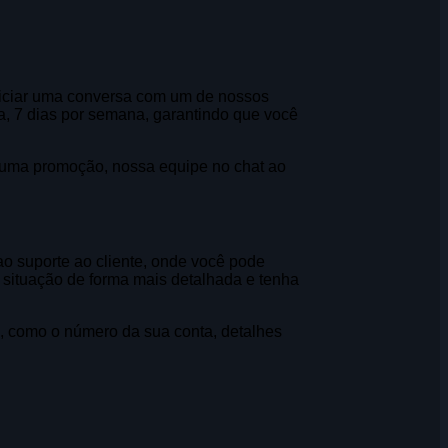
niciar uma conversa com um de nossos
ia, 7 dias por semana, garantindo que você
r uma promoção, nossa equipe no chat ao
o suporte ao cliente, onde você pode
a situação de forma mais detalhada e tenha
, como o número da sua conta, detalhes