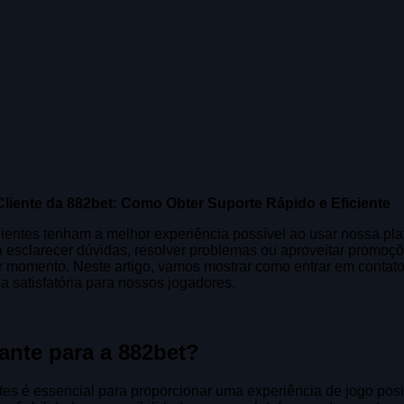
liente da 882bet: Como Obter Suporte Rápido e Eficiente
 clientes tenham a melhor experiência possível ao usar nossa p
a esclarecer dúvidas, resolver problemas ou aproveitar promoç
uer momento. Neste artigo, vamos mostrar como entrar em contat
 satisfatória para nossos jogadores.
ante para a 882bet?
es é essencial para proporcionar uma experiência de jogo pos