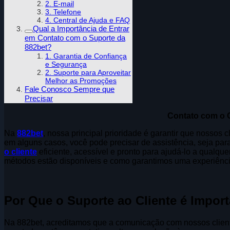
2. E-mail
3. Telefone
4. Central de Ajuda e FAQ
Qual a Importância de Entrar
em Contato com o Suporte da
882bet?
1. Garantia de Confiança
e Segurança
2. Suporte para Aproveitar
Melhor as Promoções
Fale Conosco Sempre que
Precisar
Contato com o C
Na
882bet
, nossa principal prioridade é garantir que nossos
em alguns casos, você pode precisar de assistência, seja par
o cliente
eficiente, acessível e pronto para ajudá-lo a qualq
métodos estão disponíveis e como garantimos uma experiência
Por Que o Suporte ao Cliente é Import
Na 882bet, acreditamos que a comunicação com nossos client