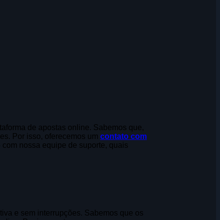
lataforma de apostas online. Sabemos que,
ões. Por isso, oferecemos um
contato com
o com nossa equipe de suporte, quais
itiva e sem interrupções. Sabemos que os