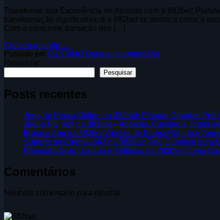
Transforme sua Experiência de Apostas com a 882bet: Plataf
transformação significativa, e a 882bet se destaca como a esc
Com a crescente transição dos […]
Continuar lendo
→
Postado em
CASSINO
Deixe um comentário
Pesquisar
Pesquisar
Posts recentes
Jogo de Pesca Online na 882bet: Pesque Grandes Prê
Jogue PG Soft na 882bet – Apostas, Cassino e Jogos de
Baixe o App da 882bet: Aposte de Forma Rápida e Seg
Suporte ao Cliente 24/7 na 882bet: Fale Conosco para 
Privacidade do Usuário e Políticas da 882bet: Como G
Comentários
Nenhum comentário para mostrar.