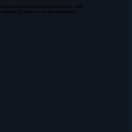
postas no Brasil está passando por uma
egura, divertida e de alta qualidade.