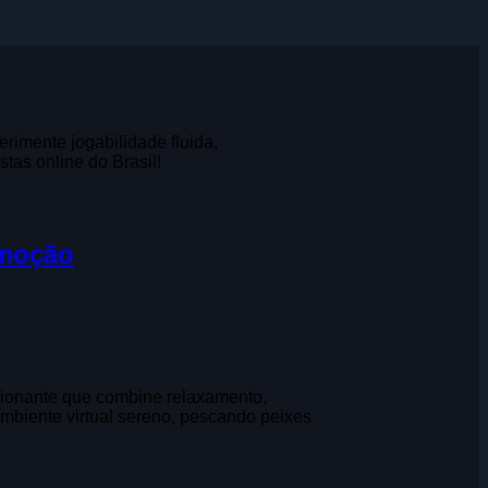
rimente jogabilidade fluida,
as online do Brasil!
Emoção
ionante que combine relaxamento,
mbiente virtual sereno, pescando peixes