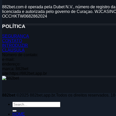
882bet.com é operada pela Dubet N.V., número de registro da
licenciada e autorizada pelo governo de Curaçao. WJCASINO 
OCCHKTW0682862024
POLÍTICA
SEGURANÇA
CONTATO
INTRODUZIR
CLÁUSULA
Número de contato:
e-mail:
endereço:
marca: 882bet
site:https://882bet.app.br
882bet
©2025 882bet.app.br.Todos os direitos reservados. 18+
HOME