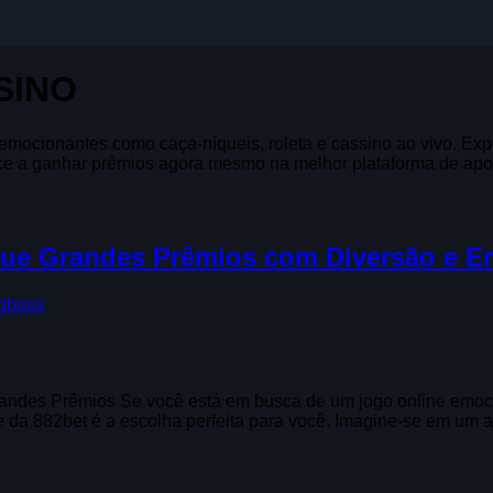
SINO
mocionantes como caça-níqueis, roleta e cassino ao vivo. Expe
e a ganhar prêmios agora mesmo na melhor plataforma de apost
sque Grandes Prêmios com Diversão e 
gboss
andes Prêmios Se você está em busca de um jogo online emoc
e da 882bet é a escolha perfeita para você. Imagine-se em um a